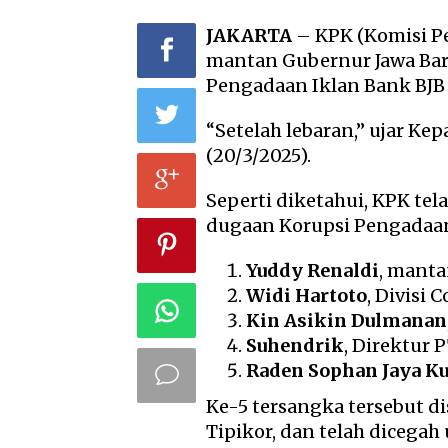
JAKARTA
– KPK (Komisi P
mantan Gubernur Jawa Bar
Pengadaan Iklan Bank BJB u
“Setelah lebaran,” ujar Ke
(20/3/2025).
Seperti diketahui, KPK t
dugaan Korupsi Pengadaan 
Yuddy Renaldi
, manta
Widi Hartoto
, Divisi 
Kin Asikin Dulmanan
Suhendrik
, Direktur
Raden Sophan Jaya K
Ke-5 tersangka tersebut d
Tipikor, dan telah dicegah 