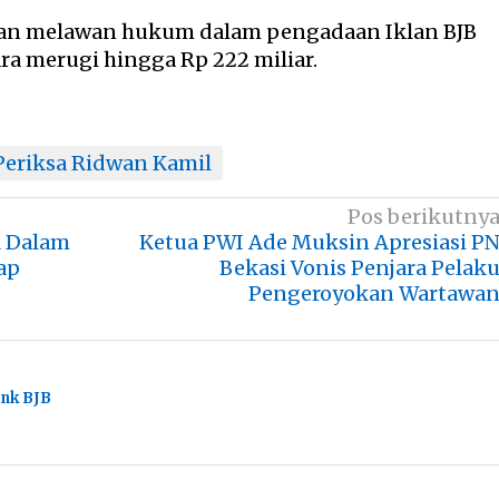
tan melawan hukum dalam pengadaan Iklan BJB
a merugi hingga Rp 222 miliar.
Periksa Ridwan Kamil
Pos berikutny
l Dalam
Ketua PWI Ade Muksin Apresiasi P
ap
Bekasi Vonis Penjara Pelak
Pengeroyokan Wartawa
ank BJB