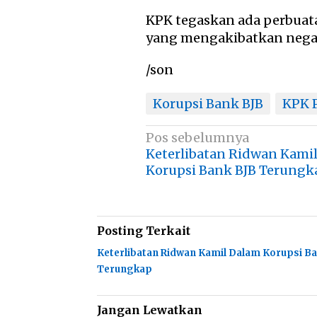
KPK tegaskan ada perbua
yang mengakibatkan negar
/son
Korupsi Bank BJB
KPK 
Navigasi
Pos sebelumnya
Keterlibatan Ridwan Kami
pos
Korupsi Bank BJB Terungk
Posting Terkait
Keterlibatan Ridwan Kamil Dalam Korupsi B
Terungkap
Jangan Lewatkan