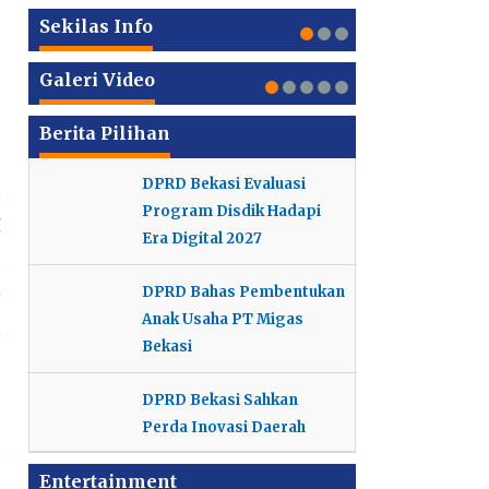
Kinerja PPPK Profesional
Terungkap
2029 Kabinet Merah Putih
Keterlibatan Ridwan Kamil
Ini Nama 16 Pegawai Kemenkeu
Heboh Lelang Rumah Rp 50jt,
Sekilas Info
Dalam Korupsi Bank BJB
Daftar Menteri Prabowo 2024
yang Terlibat Transaksi
Menkeu Sri Mulyani Diminta
Heboh, Pria Ini Ungkap Oknum
Terungkap
2029 Kabinet Merah Putih
Triliunan
Tanggung Jawab
Mafia di Bank BCA
Galeri Video
Berita Pilihan
DPRD Bekasi Evaluasi
a
Program Disdik Hadapi
N
Era Digital 2027
u
n
DPRD Bahas Pembentukan
Anak Usaha PT Migas
Bekasi
DPRD Bekasi Sahkan
Perda Inovasi Daerah
Entertainment