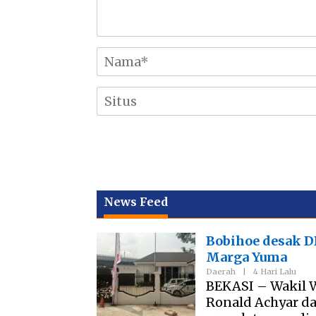
News Feed
Bobihoe desak 
Marga Yuma
Daerah
|
4 Hari Lalu
BEKASI – Wakil 
Ronald Achyar d