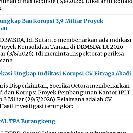
rumah dinas Bobihoe (3/8/2026). Diketahui Ronald
k
ngkap Bau Korupsi 3,9 Miliar Proyek
man
 DBMSDA, Idi Sutanto membenarkan ada indikasi
Proyek Konsolidasi Taman di DBMSDA TA 2026
liar (3/8/2026). Idi meminta Inspektorat periksa
ksana
kasi Ungkap Indikasi Korupsi CV Fitraga Abadi
aris Disperkimtan, Yoerika Octora membenarkan
aud dan Korupsi Proyek Pembangunan Kantor IPLT
3 Miliar (29/7/2026). Pelaksana adalah CV
asil investigasi terungkap
PAL TPA Burangkeng