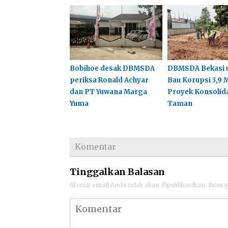
Bobihoe desak DBMSDA
DBMSDA Bekasi 
periksa Ronald Achyar
Bau Korupsi 3,9 M
dan PT Yuwana Marga
Proyek Konsolid
Yuma
Taman
Komentar
Tinggalkan Balasan
Alamat email Anda tidak akan dipublikasikan.
Ruas y