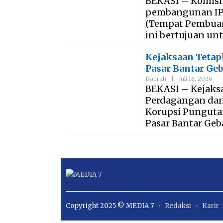
BEKASI – Komisi
pembangunan IPAL
(Tempat Pembuan
ini bertujuan u
Kejaksaan Tetap
Pasar Bantar Ge
Daerah
|
Juli 16, 2026
BEKASI – Kejaks
Perdagangan dan 
Korupsi Pungutan
Pasar Bantar Geba
Copyright 2025 © MEDIA 7
Redaksi
Karir