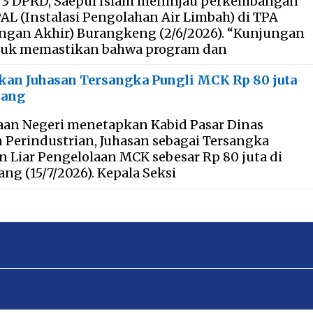
 3 DPRD, Saepul Islam meninjau perkembangan
 (Instalasi Pengolahan Air Limbah) di TPA
gan Akhir) Burangkeng (2/6/2026). “Kunjungan
ntuk memastikan bahwa program dan
kan Juhasan Tersangka Pungli MCK Rp 80 juta
bang
aan Negeri menetapkan Kabid Pasar Dinas
Perindustrian, Juhasan sebagai Tersangka
 Liar Pengelolaan MCK sebesar Rp 80 juta di
ng (15/7/2026). Kepala Seksi