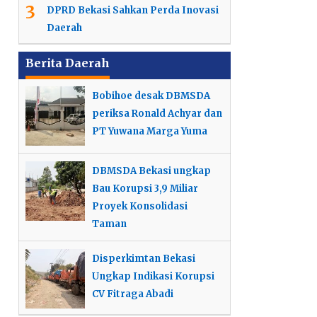
3
DPRD Bekasi Sahkan Perda Inovasi
Daerah
Berita Daerah
Bobihoe desak DBMSDA
periksa Ronald Achyar dan
PT Yuwana Marga Yuma
DBMSDA Bekasi ungkap
Bau Korupsi 3,9 Miliar
Proyek Konsolidasi
Taman
Disperkimtan Bekasi
Ungkap Indikasi Korupsi
Keterlibatan Ridwan Kamil
CV Fitraga Abadi
Ketua DPRD Sardi Efendi Dorong
Dalam Korupsi Bank BJB
Daftar Menteri Prabowo 2024