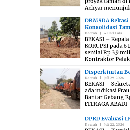
proyek taman di 
Achyar menunju
DBMSDA Bekasi u
Konsolidasi Ta
Daerah
|
4 Hari Lalu
BEKASI – Kepala
KORUPSI pada 8 
senilai Rp 3,9 mi
Kontraktor Pela
Disperkimtan Be
Daerah
|
Juli 29, 2026
BEKASI – Sekret
ada indikasi Fr
Bantar Gebang Rp 
FITRAGA ABADI. H
DPRD Evaluasi I
Daerah
|
Juli 22, 2026