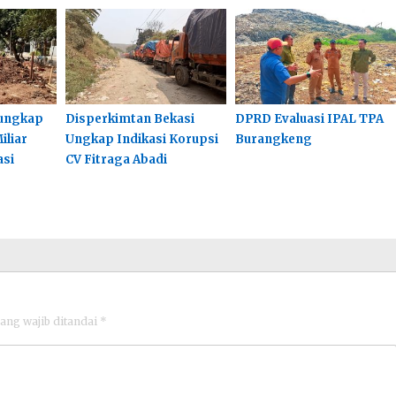
ungkap
Disperkimtan Bekasi
DPRD Evaluasi IPAL TPA
iliar
Ungkap Indikasi Korupsi
Burangkeng
asi
CV Fitraga Abadi
ang wajib ditandai
*