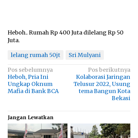
Heboh.. Rumah Rp 400 Juta dilelang Rp 50
Juta.
lelang rumah 50jt
Sri Mulyani
Navigasi
Pos sebelumnya
Pos berikutnya
Heboh, Pria Ini
Kolaborasi Jaringan
pos
Ungkap Oknum
Telusur 2022, Usung
Mafia di Bank BCA
tema Bangun Kota
Bekasi
Jangan Lewatkan