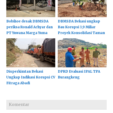
Bobihoe desak DBMSDA
DBMSDA Bekasi ungkap
periksa Ronald Achyar dan
Bau Korupsi 3,9 Miliar
PT Yuwana Marga Yuma
Proyek Konsolidasi Taman
Disperkimtan Bekasi
DPRD Evaluasi IPAL TPA
Ungkap Indikasi Korupsi CV
Burangkeng
Fitraga Abadi
Komentar