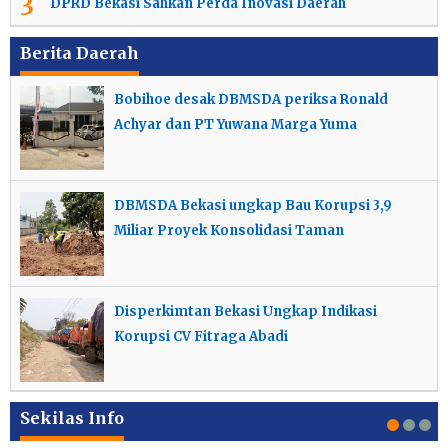
3
DPRD Bekasi Sahkan Perda Inovasi Daerah
Berita Daerah
Bobihoe desak DBMSDA periksa Ronald
Achyar dan PT Yuwana Marga Yuma
DBMSDA Bekasi ungkap Bau Korupsi 3,9
Miliar Proyek Konsolidasi Taman
Disperkimtan Bekasi Ungkap Indikasi
Korupsi CV Fitraga Abadi
Ketua DPRD Sardi Efendi Dorong Kinerja PPPK
Keterlibatan Ridwan Kamil Dalam Korupsi
Profesional
KPK Periksa Ridwan Kamil Usai Idul Fitri
Bank BJB Terungkap
Sekilas Info
Keterlibatan Ridwan Kamil Dalam Korupsi
Daftar Menteri Prabowo 2024 2029 Kabinet
Ini Nama 16 Pegawai Kemenkeu yang Terlibat
Heboh Lelang Rumah Rp 50jt, Menkeu Sri
Heboh, Pria Ini Ungkap Oknum Mafia di Bank