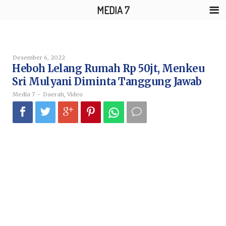
MEDIA 7
Skip
to
content
Desember 6, 2022
Oleh
Media
Heboh Lelang Rumah Rp 50jt, Menkeu
7
Sri Mulyani Diminta Tanggung Jawab
Media 7
-
Daerah
,
Video