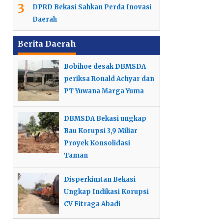
3
DPRD Bekasi Sahkan Perda Inovasi
Daerah
Berita Daerah
Bobihoe desak DBMSDA
periksa Ronald Achyar dan
PT Yuwana Marga Yuma
DBMSDA Bekasi ungkap
Bau Korupsi 3,9 Miliar
Proyek Konsolidasi
Taman
Disperkimtan Bekasi
Ungkap Indikasi Korupsi
CV Fitraga Abadi