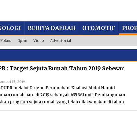
NOLOGI
BERITA DAERAH
OTOMOTIF
PROP
Fokus
Opini
Video
Advertorial
 : Target Sejuta Rumah Tahun 2019 Sebesar
Januari 13, 2019
Oleh
Media
PUPR melalui Dirjend Perumahan, Khalawi Abdul Hamid
7
an rumah baru di 2019 sebanyak 635.361 unit. Pembangunan
kan program sejuta rumah yang telah dilaksanakan di tahun