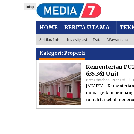
Skip
tutup
to
content
HOME
BERITA UTAMA
TEK
Sekilas Info
Investigasi
Data
Wawancara
Kategori: Properti
Kementerian PUPR
635.361 Unit
Pemerintahan
,
Properti
|
JAKARTA– Kementerian 
menargetkan pembangun
rumah tersebut menerus